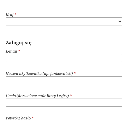
Kraj
*
Zaloguj się
E-mail
*
Nazwa użytkownika (np. jankowalski)
*
Hasło (dozwolone małe litery i cyfry)
*
Powtórz hasło
*