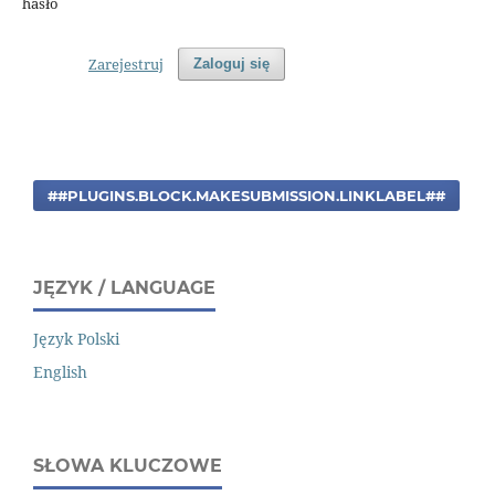
hasło
Zarejestruj
Zaloguj się
##PLUGINS.BLOCK.MAKESUBMISSION.LINKLABEL##
JĘZYK / LANGUAGE
Język Polski
English
SŁOWA KLUCZOWE