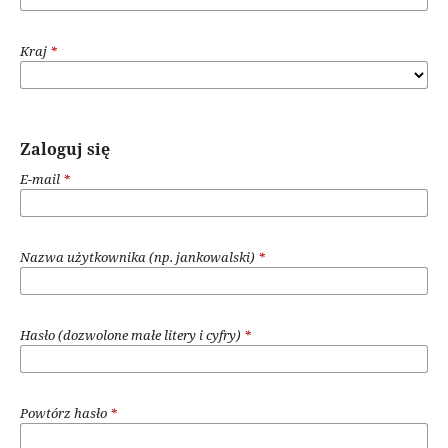
Kraj
*
Zaloguj się
E-mail
*
Nazwa użytkownika (np. jankowalski)
*
Hasło (dozwolone małe litery i cyfry)
*
Powtórz hasło
*