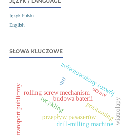
JĘZYK / LANGUAGE
Język Polski
English
SŁOWA KLUCZOWE
zrównoważony rozwój
nut
transport publiczny
screw
rolling screw mechanism
budowa baterii
recykling
wiatrołapy
positioning
przepływ pasażerów
drill-milling machine