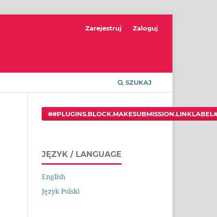
Zarejestruj
Zaloguj
SZUKAJ
##PLUGINS.BLOCK.MAKESUBMISSION.LINKLABEL
JĘZYK / LANGUAGE
English
Język Polski