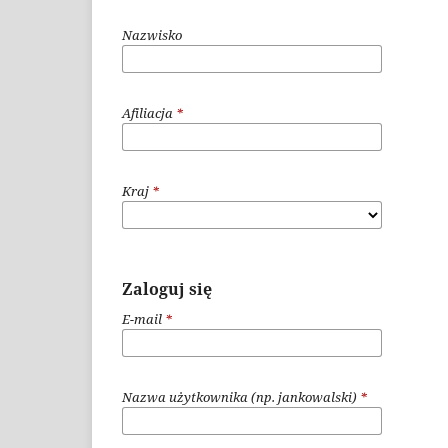
Nazwisko
Afiliacja
*
Kraj
*
Zaloguj się
E-mail
*
Nazwa użytkownika (np. jankowalski)
*