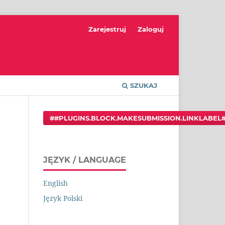
Zarejestruj
Zaloguj
SZUKAJ
##PLUGINS.BLOCK.MAKESUBMISSION.LINKLABEL
JĘZYK / LANGUAGE
English
Język Polski